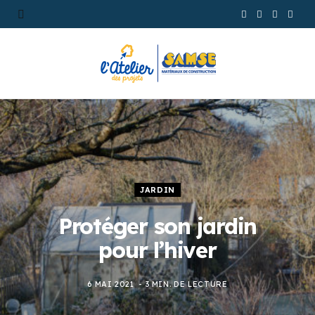
F
P
Y
L
a
i
o
i
c
n
u
n
e
t
T
k
b
e
u
e
o
r
b
d
o
e
e
I
JARDIN
k
s
n
Protéger son jardin
t
pour l’hiver
6 MAI 2021
3 MIN. DE LECTURE