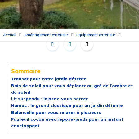
Accueil
Aménagement extérieur
Equipement extérieur
Sommaire
Transat pour votre jardin détente
Bain de soleil pour vous déplacer au gré de l’ombre et
du soleil
Lit suspendu : laissez-vous bercer
Hamac : le grand classique pour un jardin détente
Balancelle pour vous relaxer à plusieurs
Fauteuil cocon avec repose-pieds pour un instant
enveloppant