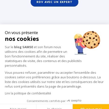
RDV AVEC UN EXPERT
On vous présente
nos cookies
Sur le
blog SAMSE
et son forum nous
utilisons des cookies afin de permettre un
bon fonctionnement du site, réaliser des
statistiques de visite, des contenus et des publicités
personnalisés.
SAMSE.FR
RDV AVEC UN EXPERT
Vous pouvez refuser, paramétrer ou accepter l’ensemble des
MENTIONS LÉGALES
cookies selon vos préférences grâce aux boutons ci-dessous. La
liste des cookies utilisés sur notre site et les conséquences de leur
CONDITIONS D’UTILISATION
COOKIES
refus sont présentés dans la page de paramétrage.
DONNÉES PERSONNELLES
Lire la politique de confidentialité
© 2024 BLOG L'ATELIER DES PROJETS BY
SAMSE
Consentements certifiés par
HAUT DE PAGE