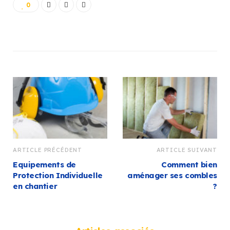
0
ARTICLE PRÉCÉDENT
ARTICLE SUIVANT
Equipements de
Comment bien
Protection Individuelle
aménager ses combles
en chantier
?